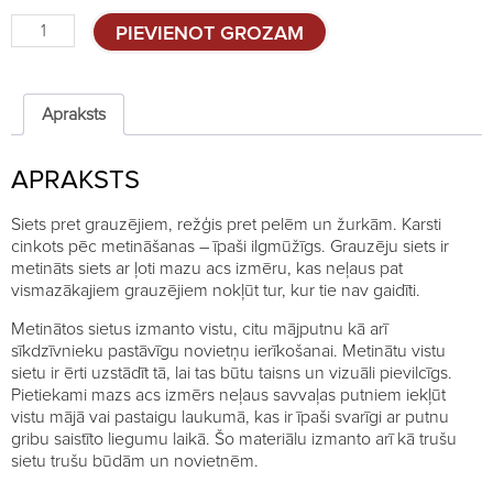
Grauzēju
PIEVIENOT GROZAM
siets,
Ø0.65;
8x8mm;
0.5x10m
Apraksts
quantity
APRAKSTS
Siets pret grauzējiem, režģis pret pelēm un žurkām. Karsti
cinkots pēc metināšanas – īpaši ilgmūžīgs. Grauzēju siets ir
metināts siets ar ļoti mazu acs izmēru, kas neļaus pat
vismazākajiem grauzējiem nokļūt tur, kur tie nav gaidīti.
Metinātos sietus izmanto vistu, citu mājputnu kā arī
sīkdzīvnieku pastāvīgu novietņu ierīkošanai. Metinātu vistu
sietu ir ērti uzstādīt tā, lai tas būtu taisns un vizuāli pievilcīgs.
Pietiekami mazs acs izmērs neļaus savvaļas putniem iekļūt
vistu mājā vai pastaigu laukumā, kas ir īpaši svarīgi ar putnu
gribu saistīto liegumu laikā. Šo materiālu izmanto arī kā trušu
sietu trušu būdām un novietnēm.