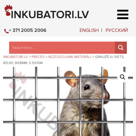
ENGLISH
РУССКИЙ
+ 371 2005 2006
INKUBATORI.LV
>
PRECES
>
NOŽOGOJUMA MATERIĀLI
>
GRAUZĒJU SIETS,
Ø0.65; 8X8MM; 0.5X10M