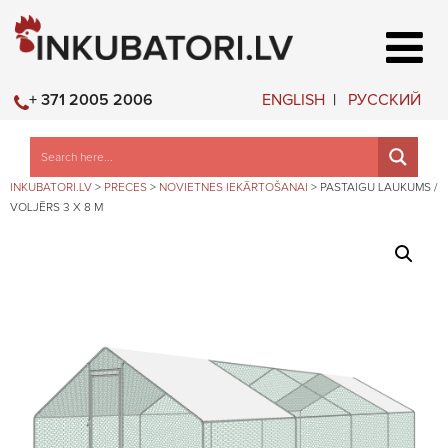
ENGLISH
РУССКИЙ
+ 371 2005 2006
INKUBATORI.LV
>
PRECES
>
NOVIETNES IEKĀRTOŠANAI
>
PASTAIGU LAUKUMS /
VOLJĒRS 3 X 8 M