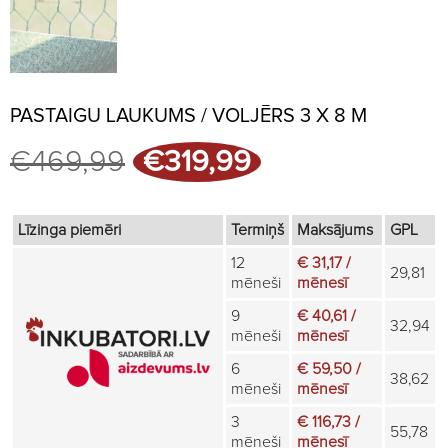
PASTAIGU LAUKUMS / VOLJĒRS 3 X 8 M
Original
Current
€
469,99
€
319,99
price
price
was:
is:
€469,99.
€319,99.
Līzinga piemēri
Termiņš
Maksājums
GPL
12
€ 31,17 /
29,81
mēneši
mēnesī
9
€ 40,61 /
32,94
mēneši
mēnesī
6
€ 59,50 /
38,62
mēneši
mēnesī
3
€ 116,73 /
55,78
mēneši
mēnesī