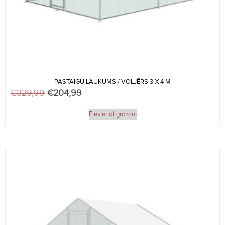
PASTAIGU LAUKUMS / VOLJĒRS 3 X 4 M
€
329,99
Original price was: €329,99.
€
204,99
Current price is: €204,99.
Pievienot grozam