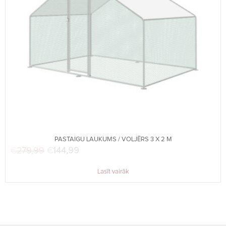
PASTAIGU LAUKUMS / VOLJĒRS 3 X 2 M
€
279,99
Original price was: €279,99.
€
144,99
Current price is: €144,99.
Lasīt vairāk