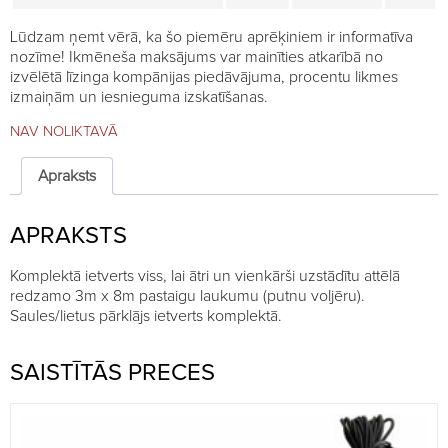
Lūdzam ņemt vērā, ka šo piemēru aprēķiniem ir informatīva
nozīme! Ikmēneša maksājums var mainīties atkarībā no
izvēlētā līzinga kompānijas piedāvājuma, procentu likmes
izmaiņām un iesnieguma izskatīšanas.
NAV NOLIKTAVĀ
Apraksts
APRAKSTS
Komplektā ietverts viss, lai ātri un vienkārši uzstādītu attēlā
redzamo 3m x 8m pastaigu laukumu (putnu voljēru).
Saules/lietus pārklājs ietverts komplektā.
SAISTĪTĀS PRECES