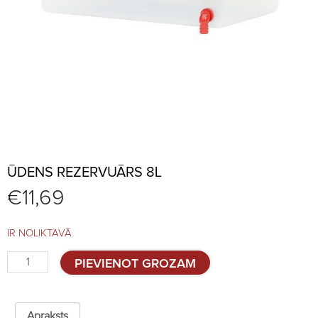
ŪDENS REZERVUĀRS 8L
€
11,69
IR NOLIKTAVĀ
Ūdens
PIEVIENOT GROZAM
rezervuārs
8l
quantity
Apraksts