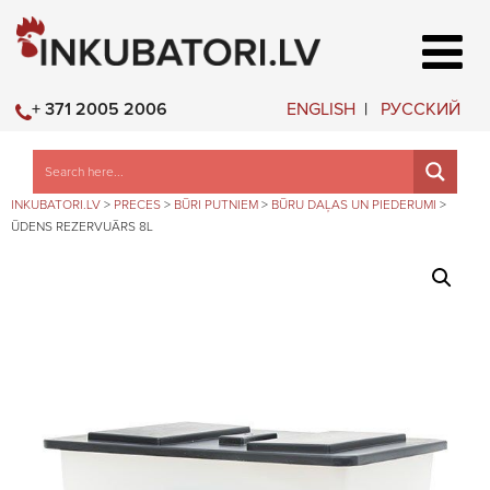
ENGLISH
РУССКИЙ
+ 371 2005 2006
INKUBATORI.LV
>
PRECES
>
BŪRI PUTNIEM
>
BŪRU DAĻAS UN PIEDERUMI
>
ŪDENS REZERVUĀRS 8L