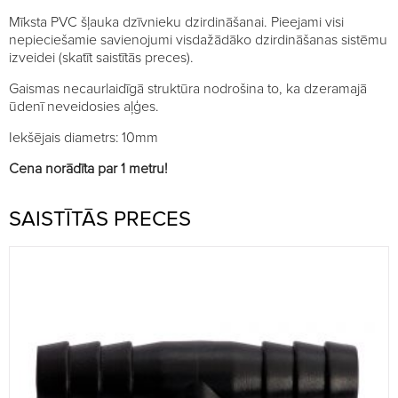
Mīksta PVC šļauka dzīvnieku dzirdināšanai. Pieejami visi
nepieciešamie savienojumi visdažādāko dzirdināšanas sistēmu
izveidei (skatīt saistītās preces).
Gaismas necaurlaidīgā struktūra nodrošina to, ka dzeramajā
ūdenī neveidosies aļģes.
Iekšējais diametrs: 10mm
Cena norādīta par 1 metru!
SAISTĪTĀS PRECES