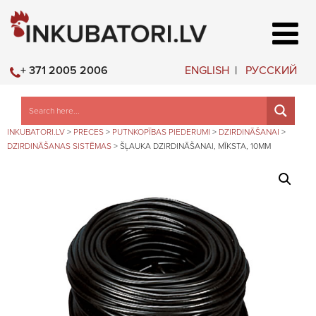
ENGLISH
РУССКИЙ
+ 371 2005 2006
INKUBATORI.LV
>
PRECES
>
PUTNKOPĪBAS PIEDERUMI
>
DZIRDINĀŠANAI
>
DZIRDINĀŠANAS SISTĒMAS
>
ŠĻAUKA DZIRDINĀŠANAI, MĪKSTA, 10MM