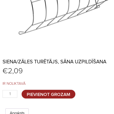
SIENA/ZĀLES TURĒTĀJS, SĀNA UZPILDĪŠANA
€
2,09
IR NOLIKTAVĀ
Siena/zāles
PIEVIENOT GROZAM
turētājs,
sāna
uzpildīšana
quantity
Apraksts