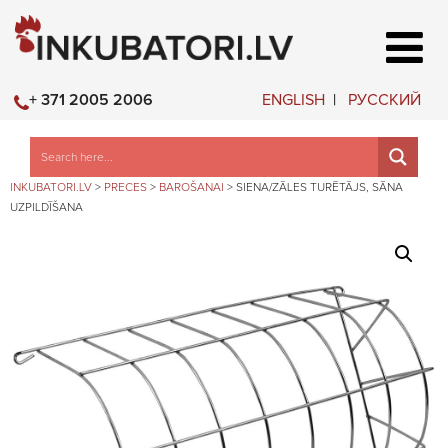
ENGLISH
РУССКИЙ
+ 371 2005 2006
INKUBATORI.LV
>
PRECES
>
BAROŠANAI
>
SIENA/ZĀLES TURĒTĀJS, SĀNA
UZPILDĪŠANA