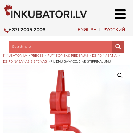
ENGLISH
РУССКИЙ
+ 371 2005 2006
INKUBATORI.LV
>
PRECES
>
PUTNKOPĪBAS PIEDERUMI
>
DZIRDINĀŠANAI
>
DZIRDINĀŠANAS SISTĒMAS
>
PILIENU SAVĀCĒJS AR STIPRINĀJUMU