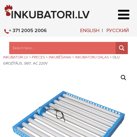
ENGLISH
РУССКИЙ
+ 371 2005 2006
INKUBATORI.LV
>
PRECES
>
INKUBĒŠANAI
>
INKUBATORU DAĻAS
>
OLU
GROZĪTĀJS, 360°, AC 220V