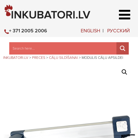
ENGLISH
РУССКИЙ
+ 371 2005 2006
INKUBATORI.LV
>
PRECES
>
CĀĻU SILDĪŠANAI
>
MODULIS CĀĻU APSILDEI