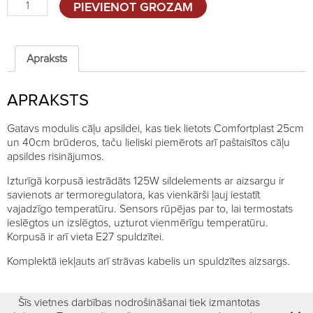
Modulis
PIEVIENOT GROZAM
cāļu
apsildei
quantity
Apraksts
APRAKSTS
Gatavs modulis cāļu apsildei, kas tiek lietots Comfortplast 25cm
un 40cm brūderos, taču lieliski piemērots arī paštaisītos cāļu
apsildes risinājumos.
Izturīgā korpusā iestrādāts 125W sildelements ar aizsargu ir
savienots ar termoregulatora, kas vienkārši ļauj iestatīt
vajadzīgo temperatūru. Sensors rūpējas par to, lai termostats
ieslēgtos un izslēgtos, uzturot vienmērīgu temperatūru.
Korpusā ir arī vieta E27 spuldzītei.
Komplektā iekļauts arī strāvas kabelis un spuldzītes aizsargs.
Šīs vietnes darbības nodrošināšanai tiek izmantotas