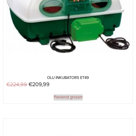
OLU INKUBATORS ET49
€
224,99
Original price was: €224,99.
€
209,99
Current price is: €209,99.
Pievienot grozam