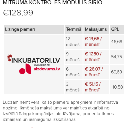
MITRUMA KONTROLES MODULIS SIRIO
€
128,99
Līzinga piemēri
Termiņš
Maksājums
GPL
12
€ 13,66 /
46,69
mēneši
mēnesī
9
€ 17,80 /
54,75
mēneši
mēnesī
6
€ 26,07 /
69,69
mēneši
mēnesī
3
€ 51,15 /
110,58
mēneši
mēnesī
Lūdzam ņemt vērā, ka šo piemēru aprēķiniem ir informatīva
nozīme! Ikmēneša maksājums var mainīties atkarībā no
izvēlētā līzinga kompānijas piedāvājuma, procentu likmes
izmaiņām un iesnieguma izskatīšanas.