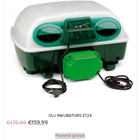
OLU INKUBATORS ET24
€
175,99
Original price was: €175,99.
€
159,99
Current price is: €159,99.
Pievienot grozam