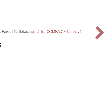
s. Paredzēts lietošanai
12 litru COMPACTA barotavām
.
S
as: €15,99.
ice is: €13,99.