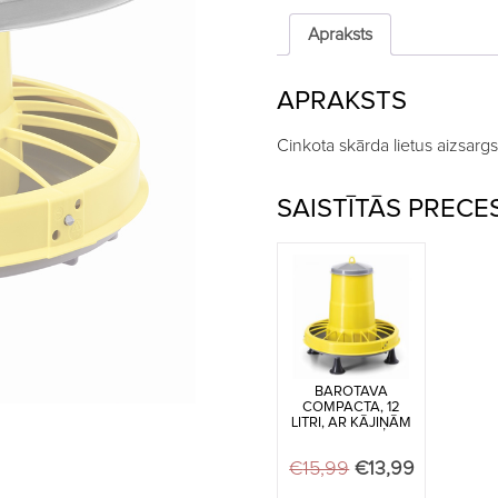
Compacta
barotavām
Apraksts
quantity
APRAKSTS
Cinkota skārda lietus aizsarg
SAISTĪTĀS PRECE
BAROTAVA
COMPACTA, 12
LITRI, AR KĀJIŅĀM
€
15,99
Original price w
€
13,99
Current pr