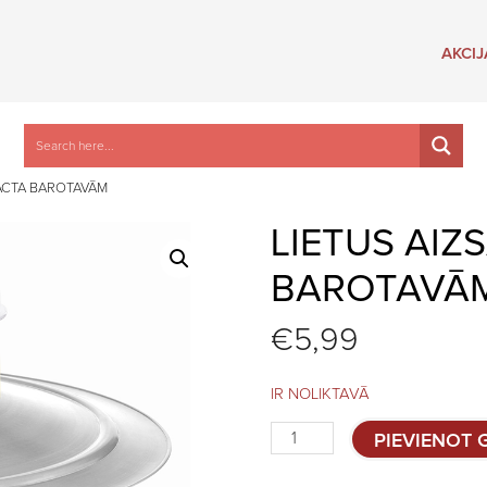
AKCIJ
PACTA BAROTAVĀM
LIETUS AIZ
BAROTAVĀ
€
5,99
IR NOLIKTAVĀ
Lietus
PIEVIENOT
aizsargs
12L