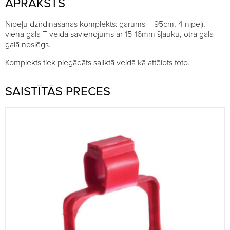
APRAKSTS
Nipeļu dzirdināšanas komplekts: garums – 95cm, 4 nipeļi,
vienā galā T-veida savienojums ar 15-16mm šļauku, otrā galā –
galā noslēgs.
Komplekts tiek piegādāts saliktā veidā kā attēlots foto.
SAISTĪTĀS PRECES