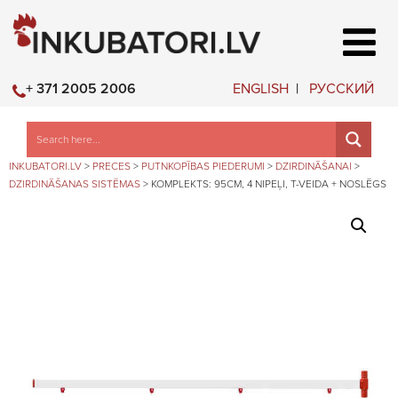
ENGLISH
РУССКИЙ
+ 371 2005 2006
INKUBATORI.LV
>
PRECES
>
PUTNKOPĪBAS PIEDERUMI
>
DZIRDINĀŠANAI
>
DZIRDINĀŠANAS SISTĒMAS
>
KOMPLEKTS: 95CM, 4 NIPEĻI, T-VEIDA + NOSLĒGS