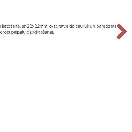
ts lietošanai ar 22x22mm kvadrātveida cauruli un paredzēts
ērots paipalu dzirdināšanai.