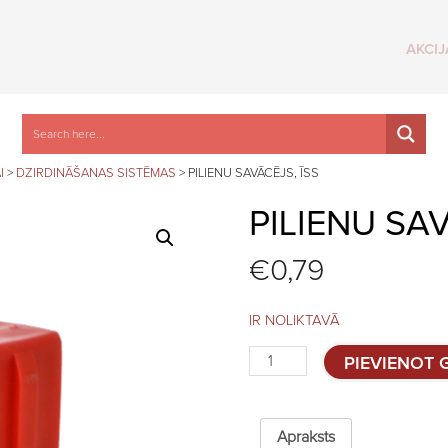
AKCIJ
I
>
DZIRDINĀŠANAS SISTĒMAS
>
PILIENU SAVĀCĒJS, ĪSS
PILIENU SAV
€
0,79
IR NOLIKTAVĀ
Pilienu
PIEVIENOT
savācējs,
īss
quantity
Apraksts