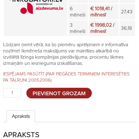
6
€ 1018,41 /
27,43
mēneši
mēnesī
3
€ 1998,02 /
36,18
mēneši
mēnesī
Lūdzam ņemt vērā, ka šo piemēru aprēķiniem ir informatīva
nozīme! Ikmēneša maksājums var mainīties atkarībā no
izvēlētā līzinga kompānijas piedāvājuma, procentu likmes
izmaiņām un iesnieguma izskatīšanas.
IESPĒJAMS PASŪTĪT (PAR PIEGĀDES TERMIŅIEM INTERESĒTIES
PA TĀLRUNI 20052006)
Kombinētais
PIEVIENOT GROZAM
inkubators
CIMUKA
T4800C
quantity
Apraksts
APRAKSTS