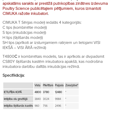
apskatāms sarakts ar prestižā putnkopības zinātnes izdevuma
Poultry Science publicētajiem pētījumiem, kuros izmantoti
CIMUKA ražotie inkubatori
.
CIMUKA T Sērijas modeļi iedalās 4 kategorijās:
C tips (kombinētie modeļi)
S tips (inkubācijas modeļi)
H tips (šķilšanās modeļi)
SH tips (aprīkoti ar izstumjamiem ratiņiem un lietojami VISI
IEKŠĀ – VISI ĀRĀ režīmā)
T4800
C
ir kombinētais modelis, tas ir aprīkots ar divpadsmit
CS80Y šķilšanās kastēm inkubatora apakšā, kas nodrošina
inkubatora darbību dalītās inkubācijas režīmā.
Specifikācija:
Vista
Pīle/tītars
Paipala
Zoss/pāvs*
IETILPĪBA KOPĀ
4800
3780
12480
*
Ietilpība olu grozītājā
3840
3024
9984
*
Ietilpība šķilšanās kastēs
960
756
2496
*