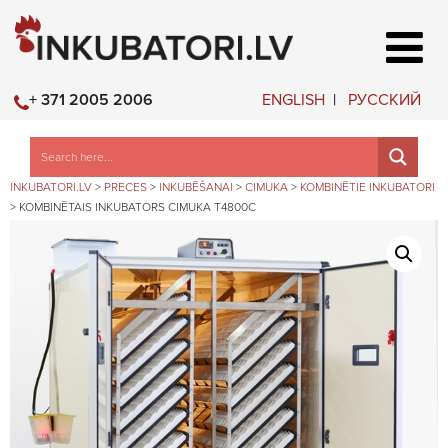
ENGLISH
РУССКИЙ
+ 371 2005 2006
INKUBATORI.LV
>
PRECES
>
INKUBĒŠANAI
>
CIMUKA
>
KOMBINĒTIE INKUBATORI
>
KOMBINĒTAIS INKUBATORS CIMUKA T4800C