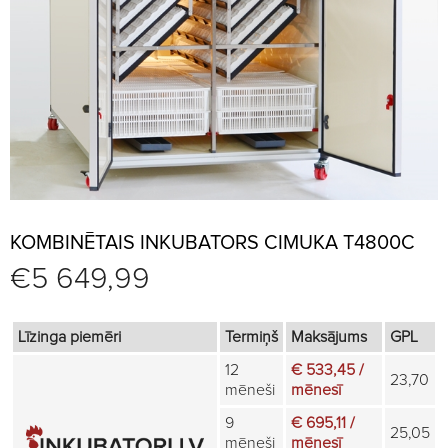
KOMBINĒTAIS INKUBATORS CIMUKA T4800C
€
5 649,99
Līzinga piemēri
Termiņš
Maksājums
GPL
12
€ 533,45 /
23,70
mēneši
mēnesī
9
€ 695,11 /
25,05
mēneši
mēnesī