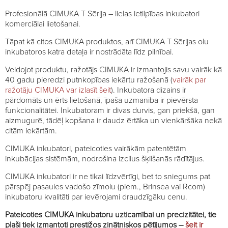
Profesionālā CIMUKA T Sērija – lielas ietilpības inkubatori
komerciālai lietošanai.
Tāpat kā citos CIMUKA produktos, arī CIMUKA T Sērijas olu
inkubatoros katra detaļa ir nostrādāta līdz pilnībai.
Veidojot produktu, ražotājs CIMUKA ir izmantojis savu vairāk kā
40 gadu pieredzi putnkopības iekārtu ražošanā (
vairāk par
ražotāju CIMUKA var izlasīt šeit
). Inkubatora dizains ir
pārdomāts un ērts lietošanā, īpaša uzmanība ir pievērsta
funkcionalitātei. Inkubatoram ir divas durvis, gan priekšā, gan
aizmugurē, tādēļ kopšana ir daudz ērtāka un vienkāršāka nekā
citām iekārtām.
CIMUKA inkubatori, pateicoties vairākām patentētām
inkubācijas sistēmām, nodrošina izcilus šķilšanās rādītājus.
CIMUKA inkubatori ir ne tikai līdzvērtīgi, bet to sniegums pat
pārspēj pasaules vadošo zīmolu (piem., Brinsea vai Rcom)
inkubatoru kvalitāti par ievērojami draudzīgāku cenu.
Pateicoties CIMUKA inkubatoru uzticamībai un precizitātei, tie
plaši tiek izmantoti prestižos zinātniskos pētījumos –
šeit ir