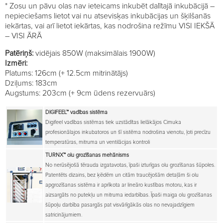
* Zosu un pāvu olas nav ieteicams inkubēt dalītajā inkubācijā –
nepieciešams lietot vai nu atsevisķas inkubācijas un šķilšanās
iekārtas, vai arī lietot iekārtas, kas nodrošina režīmu VISI IEKŠĀ
– VISI ĀRĀ
Patēriņš:
vidējais 850W (maksimālais 1900W)
Izmēri:
Platums: 126cm (+ 12.5cm mitrinātājs)
Dziļums: 183cm
Augstums: 203cm (+ 9cm ūdens rezervuārs)
DIGIFEEL™
vadības sistēma
Digifeel vadības sistēmas tiek uzstādītas lielākājos Cimuka
profesionālajos inkubatoros un šī sistēma nodrošina vienotu, ļoti precīzu
temperatūras, mitruma un ventilācijas kontroli
TURNX™
olu grozīšanas mehānisms
No nerūsējošā tērauda izgatavotas, īpaši izturīgas olu grozīšanas šūpoles.
Patentēts dizains, bez ķēdēm un citām traucējošām detaļām ši olu
apgrozīšanas sistēma ir aprīkota ar lineāro kustības motoru, kas ir
aizsargāts no putekļu un mitruma iedarbības. Īpaši maiga olu grozīšanas
šūpoļu darbība pasargās pat visvārīgākās olas no nevajadzīgiem
satricinājumiem.