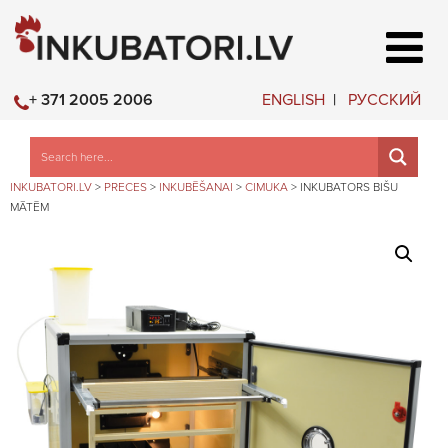
ENGLISH
РУССКИЙ
+ 371 2005 2006
INKUBATORI.LV
>
PRECES
>
INKUBĒŠANAI
>
CIMUKA
>
INKUBATORS BIŠU
MĀTĒM