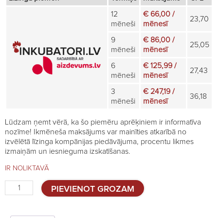
12
€ 66,00 /
23,70
mēneši
mēnesī
9
€ 86,00 /
25,05
mēneši
mēnesī
6
€ 125,99 /
27,43
mēneši
mēnesī
3
€ 247,19 /
36,18
mēneši
mēnesī
Lūdzam ņemt vērā, ka šo piemēru aprēķiniem ir informatīva
nozīme! Ikmēneša maksājums var mainīties atkarībā no
izvēlētā līzinga kompānijas piedāvājuma, procentu likmes
izmaiņām un iesnieguma izskatīšanas.
IR NOLIKTAVĀ
Inkubators
PIEVIENOT GROZAM
bišu
mātēm
quantity