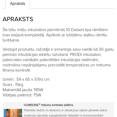
Apraksts
APRAKSTS
Šis bišu māšu inkubators piemērots 10 Dadant tipa rāmīšiem
(nav iekļauti komplektā). Aprīkots ar izbīdāmu statīvu rāmīšu
turēšanai.
Veidojot produktu, ražotājs ir izmantojis savu vairāk kā 30 gadu
pieredzi inkubācijas iekārtu ražošanā. PRODI inkubatori,
pateicoties vairākām patentētām inkubācijas sistēmām,
nodrošina nepārspējamu precizitāti temperatūras un mitruma
līmeņa kontrolē.
Izmēri : 59 x 65 x 57(h) cm
Svars : 15kg
Maksimālā jauda: 195W
Vidējais patēriņš: 75W
HUMISONIC™
mitruma kontroles sistēma
Patentēta iekārta no šķidruma ar ultraskaņas viļņiem pārveido ūdens
molekulas gāzveida agregātstāvokī. Atšķirībā no konvencionālām