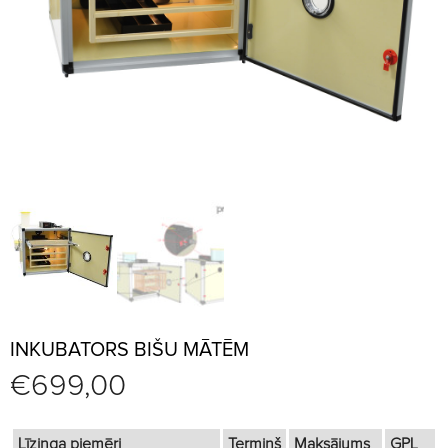
INKUBATORS BIŠU MĀTĒM
€
699,00
Līzinga piemēri
Termiņš
Maksājums
GPL