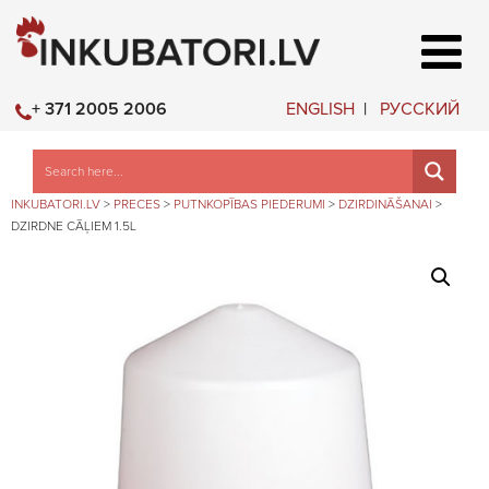
ENGLISH
РУССКИЙ
+ 371 2005 2006
INKUBATORI.LV
>
PRECES
>
PUTNKOPĪBAS PIEDERUMI
>
DZIRDINĀŠANAI
>
DZIRDNE CĀĻIEM 1.5L