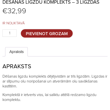
DĒŠANAS LIGZDU KOMPLEKTS – 3 LIGZDAS
€
32,99
IR NOLIKTAVĀ
Dēšanas
PIEVIENOT GROZAM
ligzdu
komplekts
-
3
Apraksts
ligzdas
quantity
APRAKSTS
Dēšanas ligzdu komplekts dējējvistām ar trīs ligzdām. Ligzdas ir
ar slīpumu olu noripošanai un atverāmām olu savākšanas
kastītēm.
Komplektā ir ietverts viss, lai saliktu attēlā redzamo ligzdu
komplektu.