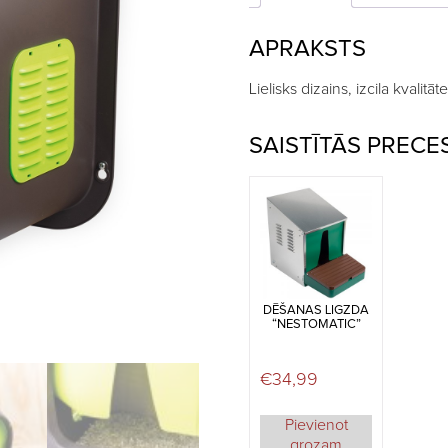
APRAKSTS
Lielisks dizains, izcila kvalitāte
SAISTĪTĀS PRECE
DĒŠANAS LIGZDA
“NESTOMATIC”
€
34,99
Pievienot
grozam