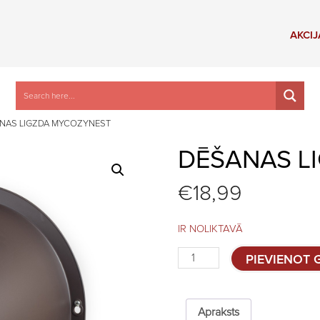
AKCIJ
NAS LIGZDA MYCOZYNEST
DĒŠANAS L
€
18,99
IR NOLIKTAVĀ
Dēšanas
PIEVIENOT
ligzda
MyCozyNest
quantity
Apraksts