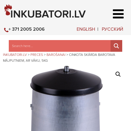
ENGLISH
РУССКИЙ
+ 371 2005 2006
INKUBATORI.LV
>
PRECES
>
BAROŠANAI
>
CINKOTA SKĀRDA BAROTAVA
MĀJPUTNIEM, AR VĀKU, 5KG