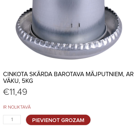
CINKOTA SKĀRDA BAROTAVA MĀJPUTNIEM, AR
VĀKU, 5KG
€
11,49
IR NOLIKTAVĀ
Cinkota
PIEVIENOT GROZAM
skārda
barotava
mājputniem,