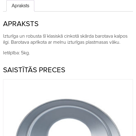
ar
Apraksts
vāku,
5kg
APRAKSTS
quantity
Izturīga un robusta šī klasiskā cinkotā skārda barotava kalpos
ilgi. Barotava aprīkota ar melnu izturīgas plastmasas vāku.
Ietilpība: 5kg.
SAISTĪTĀS PRECES