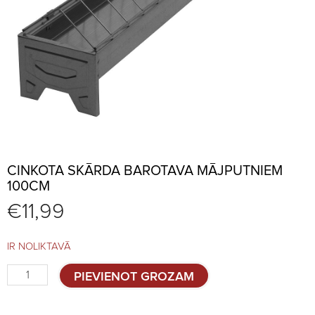
CINKOTA SKĀRDA BAROTAVA MĀJPUTNIEM
100CM
€
11,99
IR NOLIKTAVĀ
Cinkota
PIEVIENOT GROZAM
skārda
barotava
mājputniem