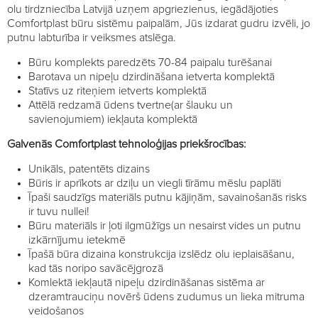
olu tirdzniecība Latvijā uzņem apgriezienus, iegādājoties
Comfortplast būru sistēmu paipalām, Jūs izdarat gudru izvēli, jo
putnu labturība ir veiksmes atslēga.
Būru komplekts paredzēts 70-84 paipalu turēšanai
Barotava un nipeļu dzirdināšana ietverta komplektā
Statīvs uz riteņiem ietverts komplektā
Attēlā redzamā ūdens tvertne(ar šlauku un
savienojumiem) iekļauta komplektā
Galvenās Comfortplast tehnoloģijas priekšrocības:
Unikāls, patentēts dizains
Būris ir aprīkots ar dziļu un viegli tīrāmu mēslu paplāti
Īpaši saudzīgs materiāls putnu kājiņām, savainošanās risks
ir tuvu nullei!
Būru materiāls ir ļoti ilgmūžīgs un nesairst vides un putnu
izkārnījumu ietekmē
Īpašā būra dizaina konstrukcija izslēdz olu ieplaisāšanu,
kad tās noripo savācējgrozā
Komlektā iekļautā nipeļu dzirdināšanas sistēma ar
dzeramtrauciņu novērš ūdens zudumus un lieka mitruma
veidošanos