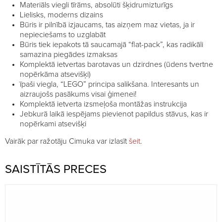
Materiāls viegli tīrāms, absolūti šķidrumizturīgs
Lielisks, moderns dizains
Būris ir pilnībā izjaucams, tas aizņem maz vietas, ja ir
nepieciešams to uzglabāt
Būris tiek iepakots tā saucamajā “flat-pack”, kas radikāli
samazina piegādes izmaksas
Komplektā ietvertas barotavas un dzirdnes (ūdens tvertne
nopērkāma atsevišķi)
īpaši viegla, “LEGO” principa salikšana. Interesants un
aizraujošs pasākums visai ģimenei!
Komplektā ietverta izsmeļoša montāžas instrukcija
Jebkurā laikā iespējams pievienot papildus stāvus, kas ir
nopērkami atsevišķi
Vairāk par ražotāju Cimuka var izlasīt
šeit
.
SAISTĪTĀS PRECES