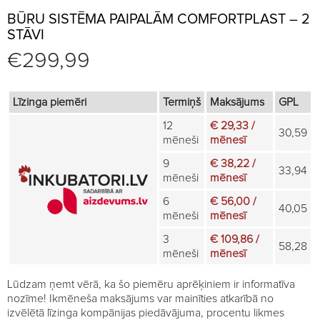
BŪRU SISTĒMA PAIPALĀM COMFORTPLAST – 2
STĀVI
€
299,99
Līzinga piemēri
Termiņš
Maksājums
GPL
12
€ 29,33 /
30,59
mēneši
mēnesī
9
€ 38,22 /
33,94
mēneši
mēnesī
6
€ 56,00 /
40,05
mēneši
mēnesī
3
€ 109,86 /
58,28
mēneši
mēnesī
Lūdzam ņemt vērā, ka šo piemēru aprēķiniem ir informatīva
nozīme! Ikmēneša maksājums var mainīties atkarībā no
izvēlētā līzinga kompānijas piedāvājuma, procentu likmes