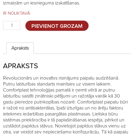
izmaiņām un iesnieguma izskatīšanas.
IR NOLIKTAVĀ
Būru
PIEVIENOT GROZAM
sistēma
paipalām
Comfortplast
-
Apraksts
2
stāvi
APRAKSTS
quantity
Revolucionārs un inovatīvs risinājums paipalu audzēšanā.
Putnu labturības standarts mainīsies uz visiem laikiem.
Comfortplast tehnoloģijas pamatā ir ņemti vērā ar putnu
labturību saistīti zinātniski pētījumi un ražotāja vairāk kā 30
gadu pieredze putnkopības nozarē. Comfortplast paipalu būri
ir ražoti no antibakteriālas, īpaši izturīgas un no ārēju faktoru
ietekmes iedarbības pasargātas plastmasas. Lieliska būru
sistēmas priekšrocība ir tā paplašināšanas iespēja, pērkot un
uzstādot papildus stāvus. Novietojot papldus stāvus vienu uz
otra, var veidot sev nepieciešamo konfigurāciju. Tā kā paipalu