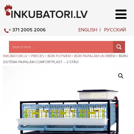
ENGLISH
РУССКИЙ
+ 371 2005 2006
INKUBATORI.LV
>
PRECES
>
BŪRI PUTNIEM
>
BŪRI PAIPALĀM UN IRBĒM
>
BŪRU
SISTĒMA PAIPALĀM COMFORTPLAST – 2 STĀVI