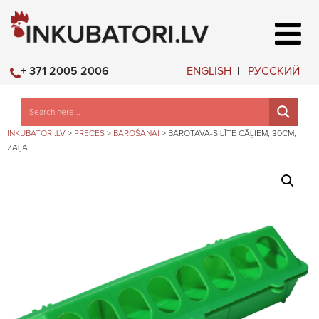
ENGLISH
РУССКИЙ
+ 371 2005 2006
INKUBATORI.LV
>
PRECES
>
BAROŠANAI
>
BAROTAVA-SILĪTE CĀĻIEM, 30CM,
ZAĻA