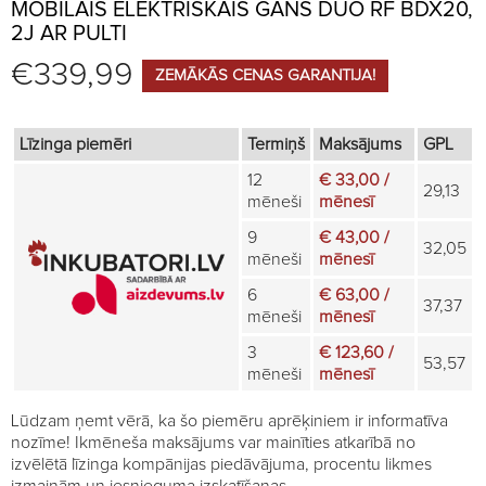
MOBILAIS ELEKTRISKAIS GANS DUO RF BDX20,
2J AR PULTI
€
339,99
ZEMĀKĀS CENAS GARANTIJA!
Līzinga piemēri
Termiņš
Maksājums
GPL
12
€ 33,00 /
29,13
mēneši
mēnesī
9
€ 43,00 /
32,05
mēneši
mēnesī
6
€ 63,00 /
37,37
mēneši
mēnesī
3
€ 123,60 /
53,57
mēneši
mēnesī
Lūdzam ņemt vērā, ka šo piemēru aprēķiniem ir informatīva
nozīme! Ikmēneša maksājums var mainīties atkarībā no
izvēlētā līzinga kompānijas piedāvājuma, procentu likmes