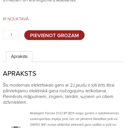
izmaiņām un iesnieguma izskatīšanas.
IR NOLIKTAVĀ
Mobilais
PIEVIENOT GROZAM
elektriskais
gans
DUO
RF
Apraksts
BDX20,
2J
APRAKSTS
ar
pulti
quantity
Šis modernais elektrtiskais gans ar 2J jaudu ir ļoti ērts ātrai
pārvietojamu elektriskā gana nožogojumu ierīkošanai.
Piemērots mājputniem, zirgiem, lamām, suņiem un citiem
dzīvniekiem.
Mobilajiem Fencee DUO RF BDX serijas ganiem ir radiofrekvences
savienojamības iespēja, proti, tam var pievienot tālvadības pulti vai
GW100 WiFi moduli attālinātai elektriskā gana vadībai ar pulti vai