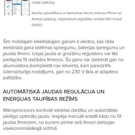
mobilo aplikāciju.
Iekārtas pārvaldīšanai ar bezmaksas fencee mākoņa iPhone vai
Android aplikāciju, nepieciešams iegādāties centrālo WiFi moduli
GW100.
Šim mobilajam elektriskajam ganam ir ekrāns, kas rāda
elektriskā gana sistēmas spriegumu, baterijas spriegumu un
jaudas līmeni. Izejas jauda ar grozāmu regulatoru var tikt
pielāgota 19 dažādos līmeņos. Šo ganu var darbināt gan no
akumulatora (komplektā nav ietverts), kam paredzēts
ūdensizturīgs nodalījums, gan no 230 V tīkla ar adaptera
palīdzību.
AUTOMĀTISKĀ JAUDAS REGULĀCIJA UN
ENERĢIJAS TAUPĪBAS REŽĪMS
Mikroprocesors kontrolē iekārtas darbību un automātiski
pielāgo optimālo jaudu. Iespēja manuāli iestatīt kādu no 19
jaudas līmeņiem, no kuriem pirmie seši līmeņi darbojas
visekonomiskākajā režīmā.