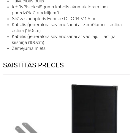
Tālvadības pults
Iebūvēts pieslēguma kabelis akumulatoram tam
paredzētajā nodalījumā
Strāvas adapteris Fencee DUO 14 V 1.5 m
Kabelis ģeneratora savienošanai ar zemējumu – actiņa-
actiņa (150cm)
Kabelis ģeneratora savienošanai ar vadītāju – actiņa-
sirsniņa (100cm)
Zemējuma miets
SAISTĪTĀS PRECES