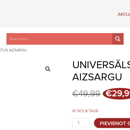
AKCIJ
IETUS AIZSARGU
UNIVERSĀLS
AIZSARGU
Origina
€
49,99
€
29,9
price
was:
€49,99
IR NOLIKTAVĀ
Universāls
PIEVIENOT
trijkājis