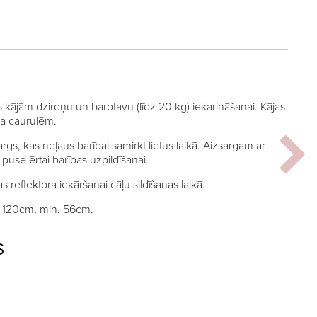
trīs kājām dzirdņu un barotavu (līdz 20 kg) iekarināšanai. Kājas
da caurulēm.
args, kas neļaus barībai samirkt lietus laikā. Aizsargam ar
puse ērtai barības uzpildīšanai.
as reflektora iekāršanai cāļu sildīšanas laikā.
 120cm, min. 56cm.
S