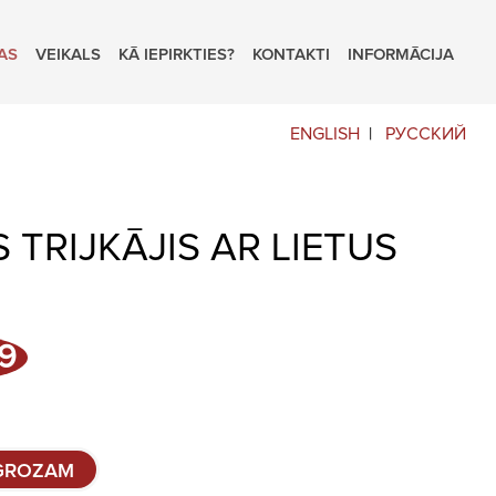
AS
VEIKALS
KĀ IEPIRKTIES?
KONTAKTI
INFORMĀCIJA
ENGLISH
РУССКИЙ
 TRIJKĀJIS AR LIETUS
l
Current
9
price
is:
.
€29,99.
 GROZAM