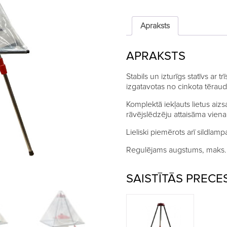
ar
lietus
aizsargu
Apraksts
quantity
APRAKSTS
Stabils un izturīgs statīvs ar 
izgatavotas no cinkota tērau
Komplektā iekļauts lietus aizs
rāvējslēdzēju attaisāma viena 
Lieliski piemērots arī sildlamp
Regulējams augstums, maks.
SAISTĪTĀS PRECE