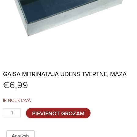
GAISA MITRINĀTĀJA ŪDENS TVERTNE, MAZĀ
€
6,99
IR NOLIKTAVĀ
Gaisa
PIEVIENOT GROZAM
mitrinātāja
ūdens
tvertne,
mazā
Apraksts