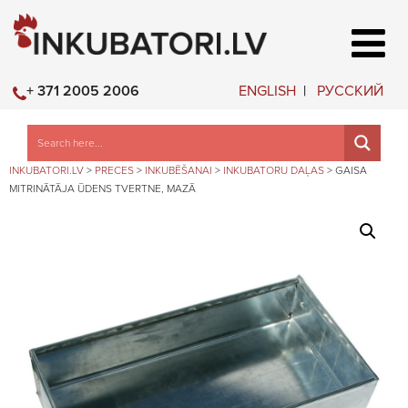
ENGLISH
РУССКИЙ
+ 371 2005 2006
INKUBATORI.LV
>
PRECES
>
INKUBĒŠANAI
>
INKUBATORU DAĻAS
>
GAISA
MITRINĀTĀJA ŪDENS TVERTNE, MAZĀ