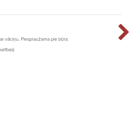
 ar vāciņu. Piespraužama pie būra.
barības)