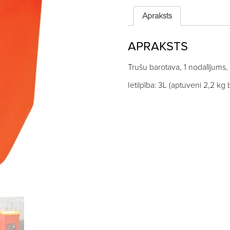
nodalījums,
ar
Apraksts
vāciņu
quantity
APRAKSTS
Trušu barotava, 1 nodalījums,
Ietilpība: 3L (aptuveni 2,2 kg 