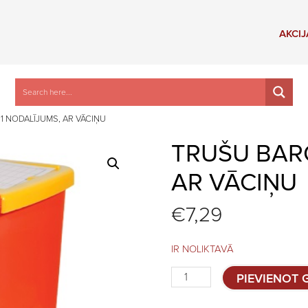
AKCIJ
1 NODALĪJUMS, AR VĀCIŅU
TRUŠU BARO
AR VĀCIŅU
€
7,29
IR NOLIKTAVĀ
Trušu
PIEVIENOT
barotava,
1