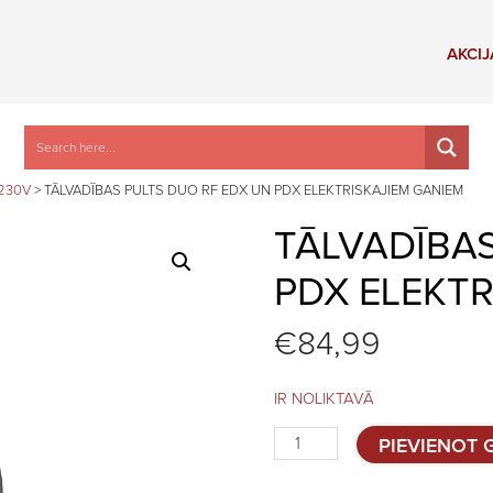
AKCIJ
/230V
>
TĀLVADĪBAS PULTS DUO RF EDX UN PDX ELEKTRISKAJIEM GANIEM
TĀLVADĪBAS
PDX ELEKTR
€
84,99
IR NOLIKTAVĀ
Tālvadības
PIEVIENOT
pults
DUO