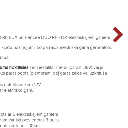
O RF EDX un Fencee DUO RF PDX elektriskajiem ganiem.
un kļūdu paziņojumi, ko pārraida elektriskā gana ģenerators.
umus:
ums nokritīsies
zem iestatītā līmeņa (parasti 3kV) vai ja
būs pāraslogota (piemēram, dēļ garas zāles vai uzkrituša
s nokritīsies zem 12V
r elektrisko ganu
enota ar 6 elektriskajiem ganiem
m var tikt pievienotas 3 pultis
ndarta antenu – 10km