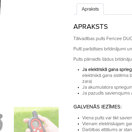
RF
EDX
Apraksts
un
PDX
APRAKSTS
elektriskajiem
ganiem
quantity
Tālvadības pults Fencee DU
Pultī parādīsies brīdinājumi 
Pults pārraidīs šādus brīdināj
Ja elektriskā gana sprieg
elektriskā gana sistēma 
zara)
Ja akumulatora spriegum
Ja pazudīs savienojums a
GALVENĀS IEZĪMES:
Viena pults var tikt savi
Vienam elektriskajam gana
Darbības attālums ar sta