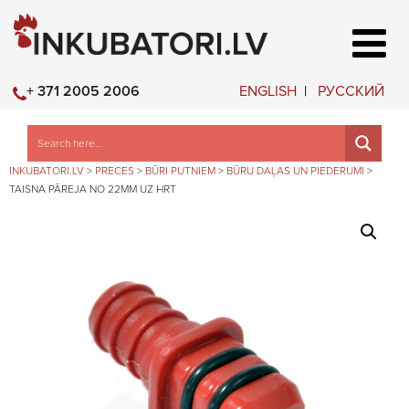
ENGLISH
РУССКИЙ
+ 371 2005 2006
INKUBATORI.LV
>
PRECES
>
BŪRI PUTNIEM
>
BŪRU DAĻAS UN PIEDERUMI
>
TAISNA PĀREJA NO 22MM UZ HRT