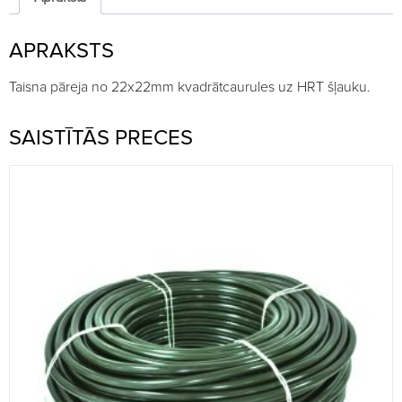
HRT
quantity
APRAKSTS
Taisna pāreja no 22x22mm kvadrātcaurules uz HRT šļauku.
SAISTĪTĀS PRECES