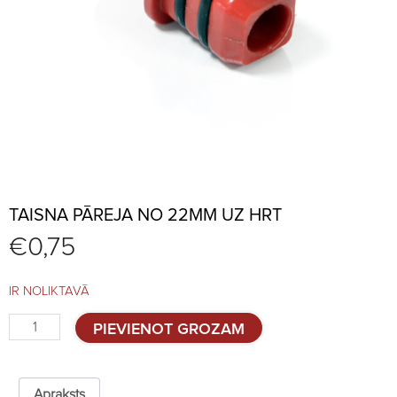
TAISNA PĀREJA NO 22MM UZ HRT
€
0,75
IR NOLIKTAVĀ
Taisna
PIEVIENOT GROZAM
pāreja
no
22mm
uz
Apraksts