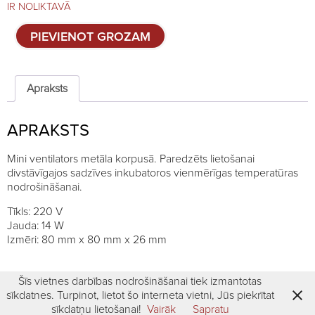
IR NOLIKTAVĀ
Starpstāvu
PIEVIENOT GROZAM
ventilators
sadzīves
inkubatoriem
quantity
Apraksts
APRAKSTS
Mini ventilators metāla korpusā. Paredzēts lietošanai
divstāvīgajos sadzīves inkubatoros vienmērīgas temperatūras
nodrošināšanai.
Tīkls: 220 V
Jauda: 14 W
Izmēri: 80 mm x 80 mm x 26 mm
Šīs vietnes darbības nodrošināšanai tiek izmantotas
sīkdatnes. Turpinot, lietot šo interneta vietni, Jūs piekrītat
sīkdatņu lietošanai!
Vairāk
Sapratu