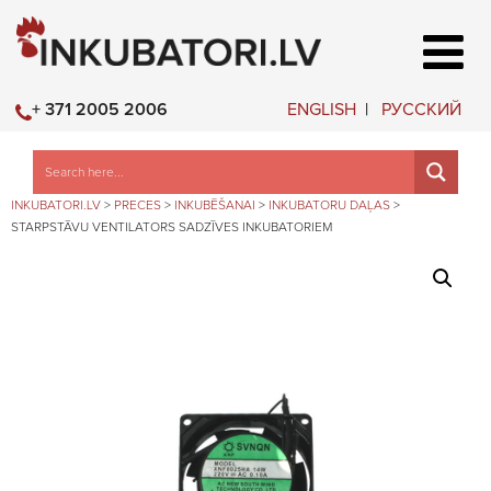
ENGLISH
РУССКИЙ
+ 371 2005 2006
INKUBATORI.LV
>
PRECES
>
INKUBĒŠANAI
>
INKUBATORU DAĻAS
>
STARPSTĀVU VENTILATORS SADZĪVES INKUBATORIEM