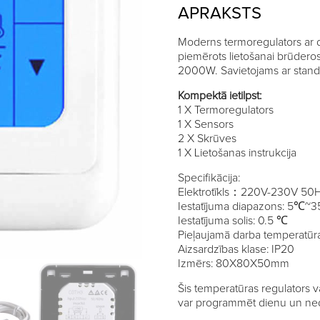
APRAKSTS
Moderns termoregulators ar di
piemērots lietošanai brūdero
2000W. Savietojams ar standar
Kompektā ietilpst:
1 X Termoregulators
1 X Sensors
2 X Skrūves
1 X Lietošanas instrukcija
Specifikācija:
Elektrotīkls：220V-230V 50
Iestatījuma diapazons: 5℃~
Iestatījuma solis: 0.5 ℃
Pieļaujamā darba temperat
Aizsardzības klase: IP20
Izmērs: 80X80X50mm
Šis temperatūras regulators v
var programmēt dienu un ned