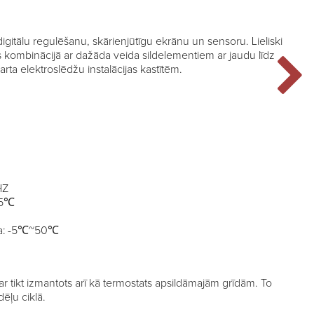
gitālu regulēšanu, skārienjūtīgu ekrānu un sensoru. Lieliski
s kombinācijā ar dažāda veida sildelementiem ar jaudu līdz
ta elektroslēdžu instalācijas kastītēm.
HZ
35℃
ūra: -5℃~50℃
ar tikt izmantots arī kā termostats apsildāmajām grīdām. To
ēļu ciklā.