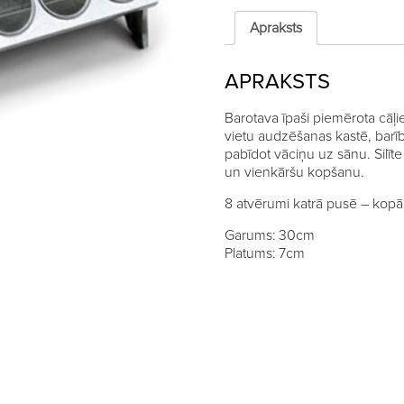
30cm,
ar
Apraksts
16
caurumiem
APRAKSTS
quantity
Barotava īpaši piemērota cāļ
vietu audzēšanas kastē, barīb
pabīdot vāciņu uz sānu. Silīt
un vienkāršu kopšanu.
8 atvērumi katrā pusē – kopā
Garums: 30cm
Platums: 7cm