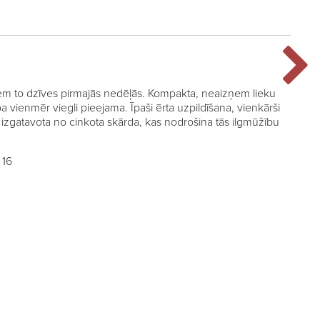
iem to dzīves pirmajās nedēļās. Kompakta, neaizņem lieku
a vienmēr viegli pieejama. Īpaši ērta uzpildīšana, vienkārši
e izgatavota no cinkota skārda, kas nodrošina tās ilgmūžību
 16