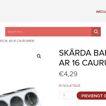
AKCIJ
30CM, AR 16 CAURUMIEM
SKĀRDA BA
AR 16 CAU
€
4,29
IR NOLIKTAVĀ
Skārda
PIEVIENOT
barotava
cāļiem,