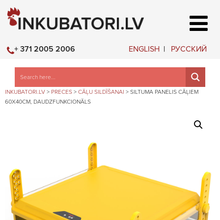
ENGLISH
РУССКИЙ
+ 371 2005 2006
INKUBATORI.LV
>
PRECES
>
CĀĻU SILDĪŠANAI
>
SILTUMA PANELIS CĀĻIEM
60X40CM, DAUDZFUNKCIONĀLS