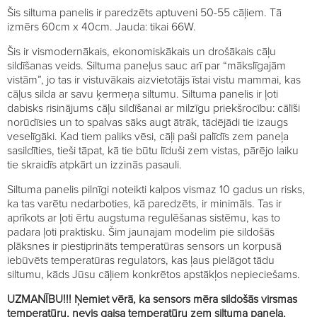
Šis siltuma panelis ir paredzēts aptuveni 50-55 cāļiem. Tā
izmērs 60cm x 40cm. Jauda: tikai 66W.
Šis ir vismodernākais, ekonomiskākais un drošākais cāļu
sildīšanas veids. Siltuma paneļus sauc arī par “mākslīgajām
vistām”, jo tas ir vistuvākais aizvietotājs īstai vistu mammai, kas
cāļus silda ar savu ķermeņa siltumu. Siltuma panelis ir ļoti
dabisks risinājums cāļu sildīšanai ar milzīgu priekšrocību: cālīši
norūdīsies un to spalvas sāks augt ātrāk, tādējādi tie izaugs
veselīgāki. Kad tiem paliks vēsi, cāļi paši palīdīs zem paneļa
sasildīties, tieši tāpat, kā tie būtu līduši zem vistas, pārējo laiku
tie skraidīs atpkārt un izzinās pasauli.
Siltuma panelis pilnīgi noteikti kalpos vismaz 10 gadus un risks,
ka tas varētu nedarboties, kā paredzēts, ir minimāls. Tas ir
aprīkots ar ļoti ērtu augstuma regulēšanas sistēmu, kas to
padara ļoti praktisku. Šim jaunajam modelim pie sildošās
plāksnes ir piestiprināts temperatūras sensors un korpusā
iebūvēts temperatūras regulators, kas ļaus pielāgot tādu
siltumu, kāds Jūsu cāļiem konkrētos apstākļos nepieciešams.
UZMANĪBU!!! Ņemiet vērā, ka sensors mēra sildošās virsmas
temperatūru, nevis gaisa temperatūru zem siltuma paneļa,