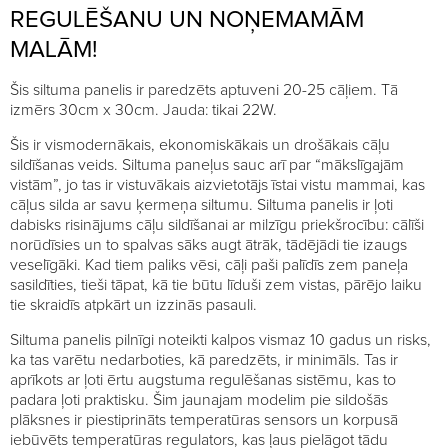
REGULĒŠANU UN NOŅEMAMĀM
MALĀM!
Šis siltuma panelis ir paredzēts aptuveni 20-25 cāļiem. Tā
izmērs 30cm x 30cm. Jauda: tikai 22W.
Šis ir vismodernākais, ekonomiskākais un drošākais cāļu
sildīšanas veids. Siltuma paneļus sauc arī par “mākslīgajām
vistām”, jo tas ir vistuvākais aizvietotājs īstai vistu mammai, kas
cāļus silda ar savu ķermeņa siltumu. Siltuma panelis ir ļoti
dabisks risinājums cāļu sildīšanai ar milzīgu priekšrocību: cālīši
norūdīsies un to spalvas sāks augt ātrāk, tādējādi tie izaugs
veselīgāki. Kad tiem paliks vēsi, cāļi paši palīdīs zem paneļa
sasildīties, tieši tāpat, kā tie būtu līduši zem vistas, pārējo laiku
tie skraidīs atpkārt un izzinās pasauli.
Siltuma panelis pilnīgi noteikti kalpos vismaz 10 gadus un risks,
ka tas varētu nedarboties, kā paredzēts, ir minimāls. Tas ir
aprīkots ar ļoti ērtu augstuma regulēšanas sistēmu, kas to
padara ļoti praktisku. Šim jaunajam modelim pie sildošās
plāksnes ir piestiprināts temperatūras sensors un korpusā
iebūvēts temperatūras regulators, kas ļaus pielāgot tādu