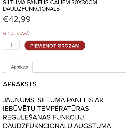
SILTUMA PANELIS CĀĻIEM 30X30CM,
DAUDZFUNKCIONĀLS
€
42,99
IR NOLIKTAVĀ
Siltuma
PIEVIENOT GROZAM
panelis
cāļiem
30x30cm,
daudzfunkcionāls
Apraksts
quantity
APRAKSTS
JAUNUMS: SILTUMA PANELIS AR
IEBŪVĒTU TEMPERATŪRAS
REGULĒŠANAS FUNKCIJU,
DAUDZFUKNCIONĀLU AUGSTUMA