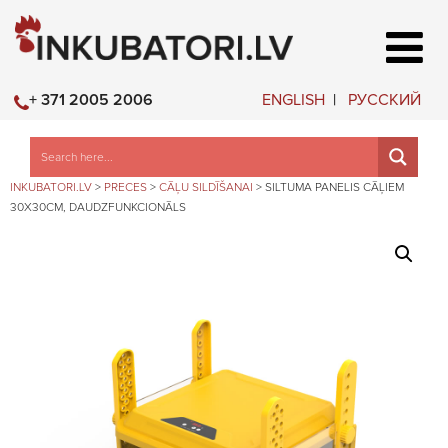
ENGLISH
РУССКИЙ
+ 371 2005 2006
INKUBATORI.LV
>
PRECES
>
CĀĻU SILDĪŠANAI
>
SILTUMA PANELIS CĀĻIEM
30X30CM, DAUDZFUNKCIONĀLS