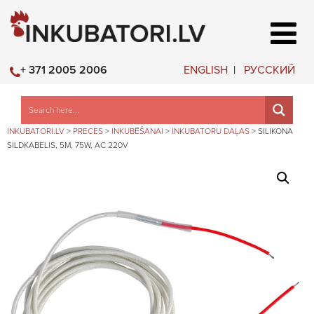
ENGLISH
РУССКИЙ
+ 371 2005 2006
INKUBATORI.LV
>
PRECES
>
INKUBĒŠANAI
>
INKUBATORU DAĻAS
>
SILIKONA
SILDKABELIS, 5M, 75W, AC 220V