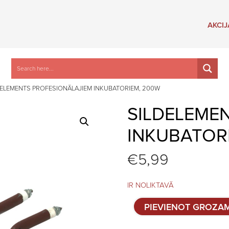
AKCIJ
DELEMENTS PROFESIONĀLAJIEM INKUBATORIEM, 200W
SILDELEME
INKUBATOR
€
5,99
IR NOLIKTAVĀ
Sildelements
PIEVIENOT GROZA
profesionālajiem
inkubatoriem,