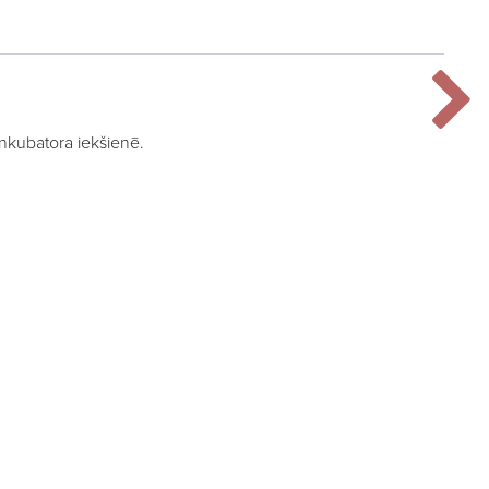
inkubatora iekšienē.