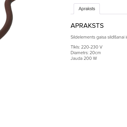
200W
quantity
Apraksts
APRAKSTS
Sildelements gaisa sildīšanai 
Tīkls: 220-230 V
Diametrs: 20cm
Jauda 200 W