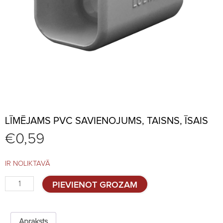
LĪMĒJAMS PVC SAVIENOJUMS, TAISNS, ĪSAIS
€
0,59
IR NOLIKTAVĀ
Līmējams
PIEVIENOT GROZAM
PVC
savienojums,
taisns,
īsais
Apraksts