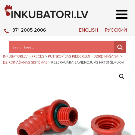
ENGLISH
РУССКИЙ
+ 371 2005 2006
INKUBATORI.LV
>
PRECES
>
PUTNKOPĪBAS PIEDERUMI
>
DZIRDINĀŠANAI
>
DZIRDINĀŠANAS SISTĒMAS
>
REZERVUĀRA SAVIENOJUMS HRT01 ŠĻAUKAI