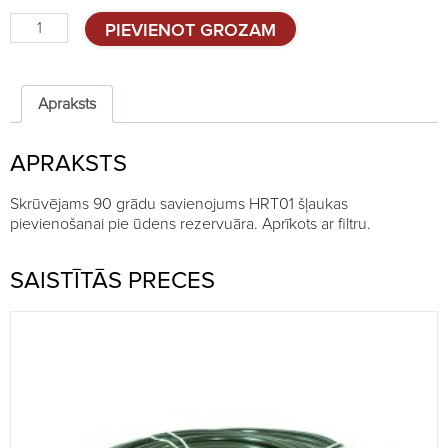
Rezervuāra
PIEVIENOT GROZAM
savienojums
HRT01
šļaukai
quantity
Apraksts
APRAKSTS
Skrūvējams 90 grādu savienojums HRT01 šļaukas
pievienošanai pie ūdens rezervuāra. Aprīkots ar filtru.
SAISTĪTĀS PRECES