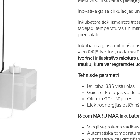
efektīvak. Inkubators pielāgo
Inovatīva gaisa cirkulācijas u
Inkubatorā tiek izmantoti tre
tādējādi temperatūras un mitr
precizitāti.
Inkubatora gaisa mitrināšana
vien ārājē tvertne, no kuras 
tvertnei ir ilustratīvs raksturs
trauku, kurā var iegremdēt ū
Tehniskie parametri
Ietilpība: 336 vistu olas
Gaisa cirkulācijas veids: 
Olu grozītājs: šūpoles
Elektroenerģijas patēriņ
R-com MARU MAX inkubatora 
Viegli saprotams vadības
Automātiskā temperatūra
Automātiska olu grozīšana