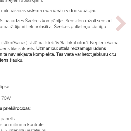
jas ārējiem apstākļiem.
n mitrināšanas sistēma rada ideālu vidi inkubācijai.
šās paaudzes Šveices kompānijas Sensirion ražoti sensori,
uma rādījumi tiek nolasīti ar Šveices pulksteņu cienīgu
s (sūknēšanas) sistēma ir iebūvēta inkubatorā. Nepieciešama
ūdens tiks sūknēts.
Uzmanību: attēlā redzamajai ūdens
 un tā nav iekļauta komplektā. Tās vietā var lietot jebkuru citu
dens šļauku.
elipse
š: 70W
priekšrocības:
 panelis
s un mitruma kontrole
, 3 intervālu iestatījumi