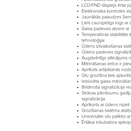
LCD/FND displejs ērtai p
Elektroniska kontroles si
Jaunākās paaudzes Sensi
Liels caurspīdigs logs ar 
Gaisa padeves atvere ar
Temperatūras stabilitāte
tehnoloģijai
Ūdens iztvaikošanas sis
Ūdens padeves signalizā
Augstvērtīgs siltinājums
Mitrināšanas ierīce ir pie
Aprīkots aršķilšanās nod
Olu grozīšna tiek apturēt
Iebūvēta gaisa mitrināša
Brīdinoša signalizācija
Strāvas pārrāvumu gadīju
signalizācija
Aprīkorts ar ūdens nipel
Grozīšanas sistēma atslē
Universālie olu paliktņi a
Ērtākai inkubatora apkope