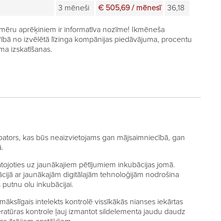
3 mēneši
€ 505,69 / mēnesī
36,18
mēru aprēķiniem ir informatīva nozīme! Ikmēneša
rībā no izvēlētā līzinga kompānijas piedāvājuma, procentu
a izskatīšanas.
ators, kas būs neaizvietojams gan mājsaimniecībā, gan
ā.
tojoties uz jaunākajiem pētījumiem inkubācijas jomā.
ācijā ar jaunākajām digitālajām tehnoloģijām nodrošina
putnu olu inkubācijai.
mākslīgais intelekts kontrolē vissīkākās nianses iekārtas
eratūras kontrole ļauj izmantot sildelementa jaudu daudz