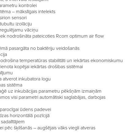
arametru kontrolei
stēma – mākslīgais intelekts
rion sensori
dubultu izolāciju
 regulējamu vāciņu
 tiek nodrošināta pateicoties Rcom optimum air flow
tēmā pasargāta no baktēriju veidošanās
cija
 nodrošina temperatūras stabilitāti un iekārtas ekonomiskumu
vienota kopējai iekārtas drošibas sistēmai
alījumu
a atverot inkubatora logu
nas sistēma
 reaģē uz inkubācijas parametru pēkšņām izmaiņām
mos visi parametri automātiski saglabājas, darbojas
i parocīgai ūdens padevei
dzas horizontālā pozīcijā
r sadalītājiem
i pēc šķilšanās – augšējais vāks viegli atveras