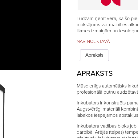
Lūdzam ņemt vērā, ka šo pie
maksājums var mainīties atka
likmes izmaiņām un iesniegum
NAV NOLIKTAVĀ
Apraksts
APRAKSTS
Mūsdienīgs automātisks inkub
profesionālā putnu audzētav
Inkubators ir konstruēts pama
Augstvērtīgi materiāli kombin
labākos iespējamos apstākļus 
Inkubatora vadības bloks jeb 
darbībā. Ārējās (telpas) temp