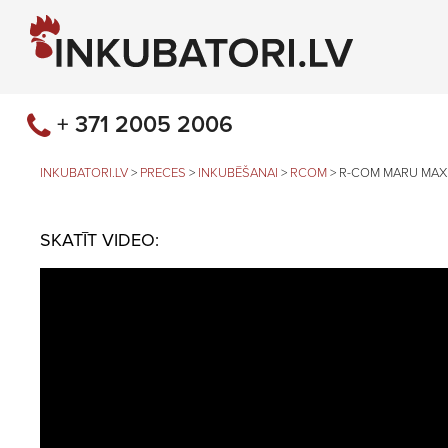
+ 371 2005 2006
INKUBATORI.LV
>
PRECES
>
INKUBĒŠANAI
>
RCOM
>
R-COM MARU MAX
SKATĪT VIDEO: