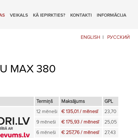
AS
VEIKALS
KĀ IEPIRKTIES?
KONTAKTI
INFORMĀCIJA
ENGLISH
РУССКИЙ
U MAX 380
Termiņš
Maksājums
GPL
12 mēneši
€ 135,01 / mēnesī
23,70
9 mēneši
€ 175,93 / mēnesī
25,05
6 mēneši
€ 257,76 / mēnesī
27,43