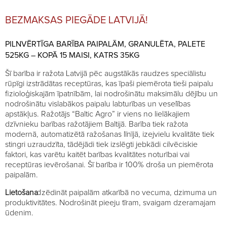
BEZMAKSAS PIEGĀDE LATVIJĀ!
PILNVĒRTĪGA BARĪBA PAIPALĀM, GRANULĒTA, PALETE
525KG – KOPĀ 15 MAISI, KATRS 35KG
Šī barība ir ražota Latvijā pēc augstākās raudzes speciālistu
rūpīgi izstrādātas receptūras, kas īpaši piemērota tieši paipalu
fizioloģiskajām īpatnībām, lai nodrošinātu maksimālu dējību un
nodrošinātu vislabākos paipalu labturības un veselības
apstākļus. Ražotājs “Baltic Agro” ir viens no lielākajiem
dzīvnieku barības ražotājiem Baltijā. Barība tiek ražota
modernā, automatizētā ražošanas līnījā, izejvielu kvalitāte tiek
stingri uzraudzīta, tādējādi tiek izslēgti jebkādi cilvēciskie
faktori, kas varētu kaitēt barības kvalitātes noturībai vai
receptūras ievērošanai. Šī barība ir 100% droša un piemērota
paipalām.
Lietošana:
Izēdināt paipalām atkarībā no vecuma, dzimuma un
produktivitātes. Nodrošināt pieeju tīram, svaigam dzeramajam
ūdenim.