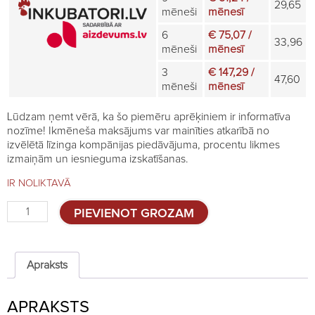
29,65
mēneši
mēnesī
6
€ 75,07 /
33,96
mēneši
mēnesī
3
€ 147,29 /
47,60
mēneši
mēnesī
Lūdzam ņemt vērā, ka šo piemēru aprēķiniem ir informatīva
nozīme! Ikmēneša maksājums var mainīties atkarībā no
izvēlētā līzinga kompānijas piedāvājuma, procentu likmes
izmaiņām un iesnieguma izskatīšanas.
IR NOLIKTAVĀ
Pilnvērtīga
PIEVIENOT GROZAM
barība
paipalām,
granulēta
525kg
Apraksts
quantity
APRAKSTS