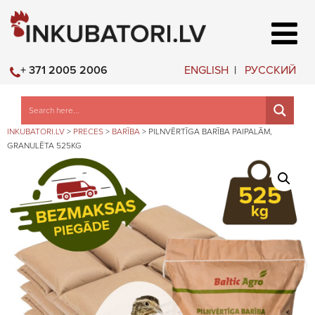
ENGLISH
РУССКИЙ
+ 371 2005 2006
INKUBATORI.LV
>
PRECES
>
BARĪBA
>
PILNVĒRTĪGA BARĪBA PAIPALĀM,
GRANULĒTA 525KG