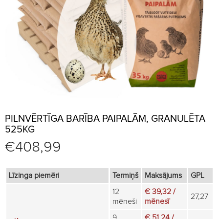
PILNVĒRTĪGA BARĪBA PAIPALĀM, GRANULĒTA
525KG
€
408,99
Līzinga piemēri
Termiņš
Maksājums
GPL
12
€ 39,32 /
27,27
mēneši
mēnesī
9
€ 51,24 /