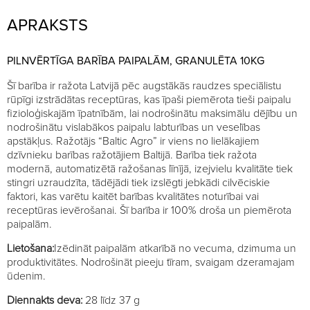
APRAKSTS
PILNVĒRTĪGA BARĪBA PAIPALĀM, GRANULĒTA 10KG
Šī barība ir ražota Latvijā pēc augstākās raudzes speciālistu
rūpīgi izstrādātas receptūras, kas īpaši piemērota tieši paipalu
fizioloģiskajām īpatnībām, lai nodrošinātu maksimālu dējību un
nodrošinātu vislabākos paipalu labturības un veselības
apstākļus. Ražotājs “Baltic Agro” ir viens no lielākajiem
dzīvnieku barības ražotājiem Baltijā. Barība tiek ražota
modernā, automatizētā ražošanas līnījā, izejvielu kvalitāte tiek
stingri uzraudzīta, tādējādi tiek izslēgti jebkādi cilvēciskie
faktori, kas varētu kaitēt barības kvalitātes noturībai vai
receptūras ievērošanai. Šī barība ir 100% droša un piemērota
paipalām.
Lietošana:
Izēdināt paipalām atkarībā no vecuma, dzimuma un
produktivitātes. Nodrošināt pieeju tīram, svaigam dzeramajam
ūdenim.
Diennakts deva:
28 līdz 37 g