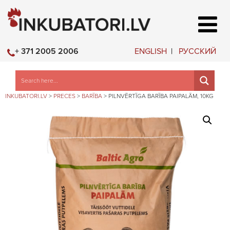
ENGLISH
РУССКИЙ
+ 371 2005 2006
INKUBATORI.LV
>
PRECES
>
BARĪBA
>
PILNVĒRTĪGA BARĪBA PAIPALĀM, 10KG