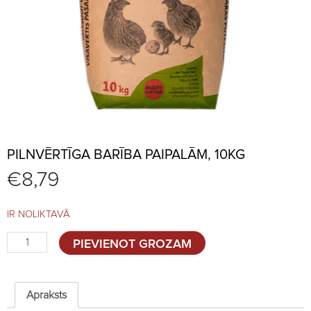
PILNVĒRTĪGA BARĪBA PAIPALĀM, 10KG
€
8,79
IR NOLIKTAVĀ
Pilnvērtīga
PIEVIENOT GROZAM
barība
paipalām,
10kg
quantity
Apraksts