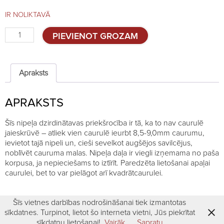
IR NOLIKTAVĀ
Pie
PIEVIENOT GROZAM
caurules
piespraužams
nipelis
ar
Apraksts
pilientrauciņu
quantity
APRAKSTS
Šīs nipeļa dzirdinātavas priekšrocība ir tā, ka to nav caurulē
jaieskrūvē – atliek vien caurulē ieurbt 8,5-9,0mm caurumu,
ievietot tajā nipeli un, cieši sevelkot augšējos savilcējus,
noblīvēt cauruma malas. Nipeļa daļa ir viegli izņemama no paša
korpusa, ja nepieciešams to iztīrīt. Paredzēta lietošanai apaļai
caurulei, bet to var pielāgot arī kvadrātcaurulei.
Šīs vietnes darbības nodrošināšanai tiek izmantotas
sīkdatnes. Turpinot, lietot šo interneta vietni, Jūs piekrītat
sīkdatņu lietošanai!
Vairāk
Sapratu