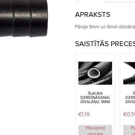
quantity
APRAKSTS
Pāreja 9mm un 6mm dzirdinā
SAISTĪTĀS PRECE
ŠĻAUKA
DZIRDINĀŠANAI,
DZIR
DIVSLĀŅU, 9MM
DIVS
€
1,19
€
0,5
Pievienot
Pi
grozam
g