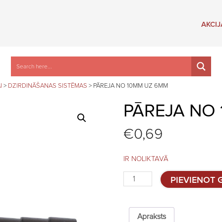
AKCIJ
I
>
DZIRDINĀŠANAS SISTĒMAS
>
PĀREJA NO 10MM UZ 6MM
PĀREJA NO
€
0,69
IR NOLIKTAVĀ
Pāreja
PIEVIENOT
no
10mm
uz
6mm
Apraksts