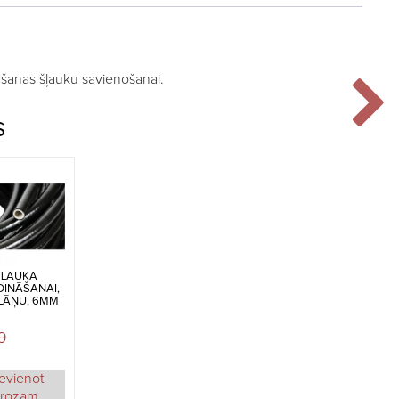
šanas šļauku savienošanai.
S
ŠĻAUKA
DINĀŠANAI,
LĀŅU, 6MM
9
evienot
rozam