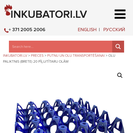
ENGLISH
РУССКИЙ
+ 371 2005 2006
INKUBATORI.LV
>
PRECES
>
PUTNU UN OLU TRANSPORTĒŠANAI
>
OLU
PALIKTNIS (BRETE) 20 PĪĻU/TĪTARU OLĀM