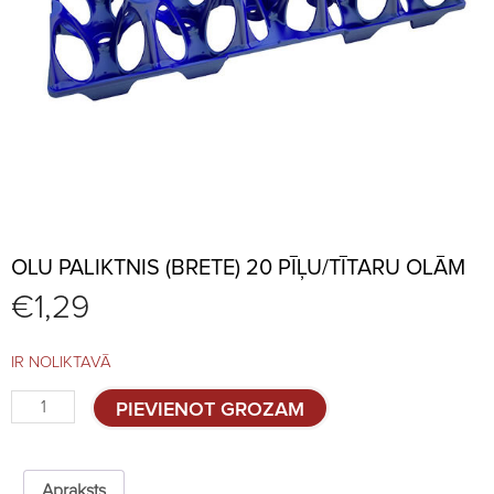
OLU PALIKTNIS (BRETE) 20 PĪĻU/TĪTARU OLĀM
€
1,29
IR NOLIKTAVĀ
Olu
PIEVIENOT GROZAM
paliktnis
(brete)
20
pīļu/tītaru
Apraksts