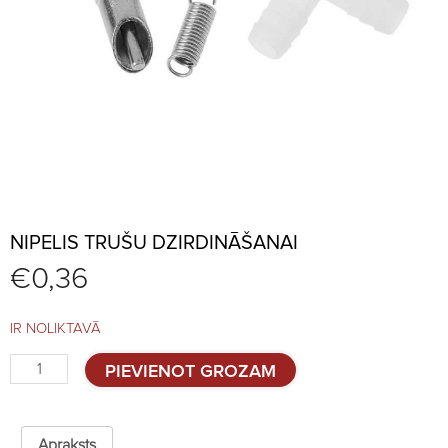
NIPELIS TRUŠU DZIRDINĀŠANAI
€
0,36
IR NOLIKTAVĀ
Nipelis
PIEVIENOT GROZAM
trušu
dzirdināšanai
quantity
Apraksts