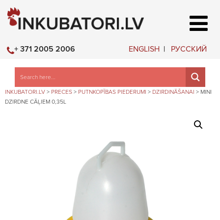
ENGLISH
РУССКИЙ
+ 371 2005 2006
INKUBATORI.LV
>
PRECES
>
PUTNKOPĪBAS PIEDERUMI
>
DZIRDINĀŠANAI
>
MINI
DZIRDNE CĀĻIEM 0,35L