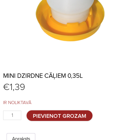
MINI DZIRDNE CĀĻIEM 0,35L
€
1,39
IR NOLIKTAVĀ
Mini
PIEVIENOT GROZAM
dzirdne
cāļiem
0,35l
quantity
Apraksts