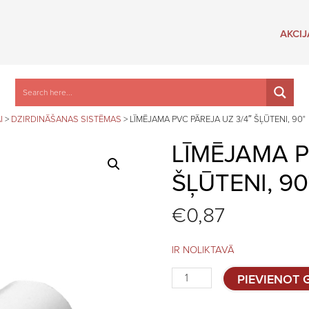
AKCIJ
I
>
DZIRDINĀŠANAS SISTĒMAS
>
LĪMĒJAMA PVC PĀREJA UZ 3/4″ ŠĻŪTENI, 90°
LĪMĒJAMA P
ŠĻŪTENI, 90
€
0,87
IR NOLIKTAVĀ
Līmējama
PIEVIENOT
PVC
pāreja