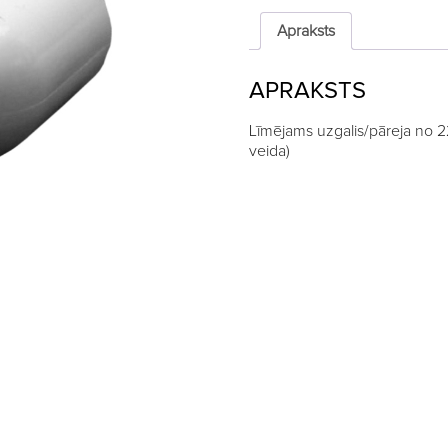
uz
3/4"
Apraksts
šļūteni,
90°
APRAKSTS
quantity
Līmējams uzgalis/pāreja no 
veida)