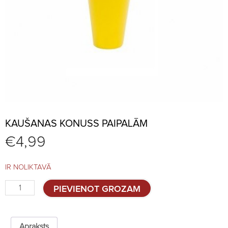
KAUŠANAS KONUSS PAIPALĀM
€
4,99
IR NOLIKTAVĀ
Kaušanas
PIEVIENOT GROZAM
konuss
paipalām
quantity
Apraksts