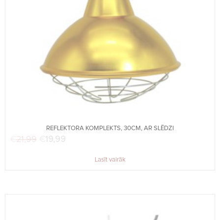
REFLEKTORA KOMPLEKTS, 30CM, AR SLĒDZI
€
21,99
Original price was: €21,99.
€
19,99
Current price is: €19,99.
Lasīt vairāk