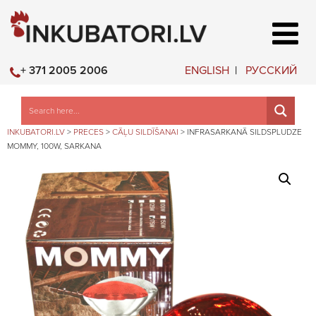
ENGLISH
РУССКИЙ
+ 371 2005 2006
INKUBATORI.LV
>
PRECES
>
CĀĻU SILDĪŠANAI
>
INFRASARKANĀ SILDSPLUDZE
MOMMY, 100W, SARKANA