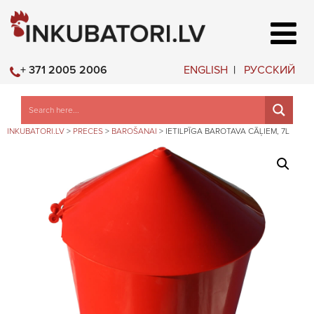
ENGLISH
РУССКИЙ
+ 371 2005 2006
INKUBATORI.LV
>
PRECES
>
BAROŠANAI
>
IETILPĪGA BAROTAVA CĀĻIEM, 7L