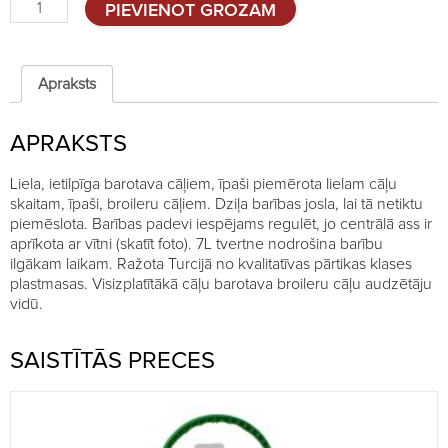
Ietilpīga
PIEVIENOT GROZAM
barotava
cāļiem,
7L
quantity
Apraksts
APRAKSTS
Liela, ietilpīga barotava cāļiem, īpaši piemērota lielam cāļu
skaitam, īpaši, broileru cāļiem. Dziļa barības josla, lai tā netiktu
piemēslota. Barības padevi iespējams regulēt, jo centrālā ass ir
aprīkota ar vītni (skatīt foto). 7L tvertne nodrošina barību
ilgākam laikam. Ražota Turcijā no kvalitatīvas pārtikas klases
plastmasas. Visizplatītākā cāļu barotava broileru cāļu audzētāju
vidū.
SAISTĪTĀS PRECES