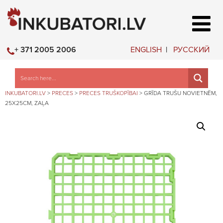
ENGLISH
РУССКИЙ
+ 371 2005 2006
INKUBATORI.LV
>
PRECES
>
PRECES TRUŠKOPĪBAI
>
GRĪDA TRUŠU NOVIETNĒM,
25X25CM, ZAĻA