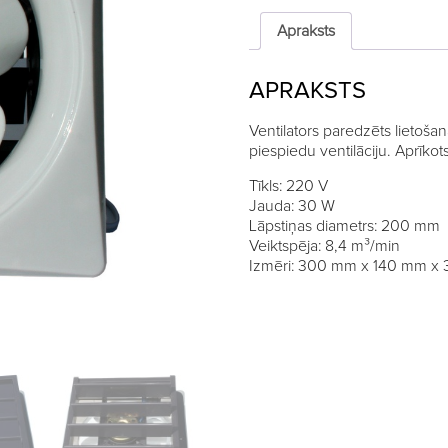
liels
quantity
Apraksts
APRAKSTS
Ventilators paredzēts lietoš
piespiedu ventilāciju. Aprīkots
Tīkls: 220 V
Jauda: 30 W
Lāpstiņas diametrs: 200 mm
Veiktspēja: 8,4 m³/min
Izmēri: 300 mm x 140 mm x