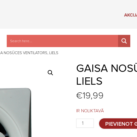
AKCIJ
SA NOSŪCES VENTILATORS, LIELS
GAISA NOS
LIELS
€
19,99
IR NOLIKTAVĀ
Gaisa
PIEVIENOT
nosūces
ventilators,